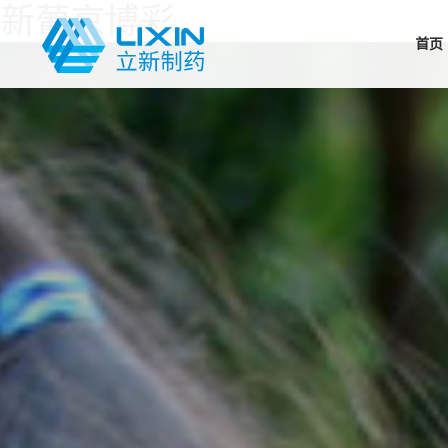
新葡京博彩
首页