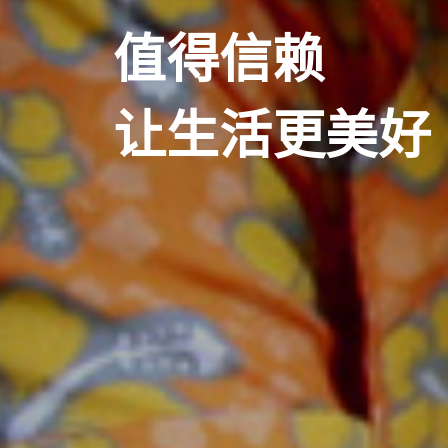
值得信赖
让生活更美好