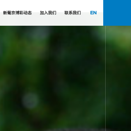
EN
新葡京博彩动态
加入我们
联系我们