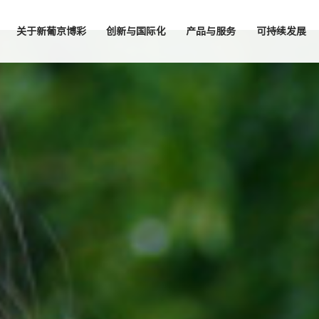
关于新葡京博彩
创新与国际化
产品与服务
可持续发展