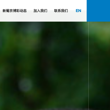
EN
新葡京博彩动态
加入我们
联系我们