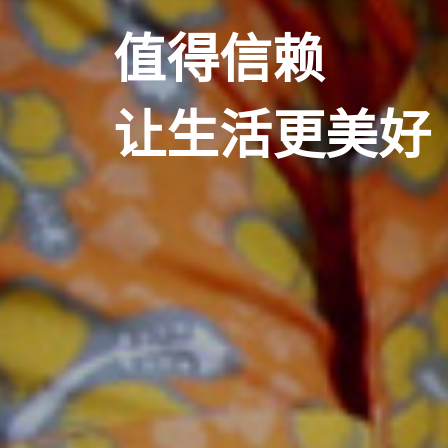
值得信赖
让生活更美好