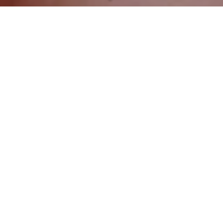
ABOUT LIXIN
关于新葡京博彩官网
通过科技创新及规范管理，研发和生产高质量新葡京博
彩官网及中间体
以满足人类高品质药品的需求
新葡京博彩官网制药自2000年成立以来，
坚持以做全球规范的新葡京博彩官网及重要中间体主导市场为目
标，
坚持依靠科技创新驱动公司，坚持环保安全的生产理念，走持续发
展的道路。