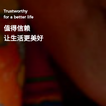
Trustworthy
for a better life
值得信赖
让生活更美好