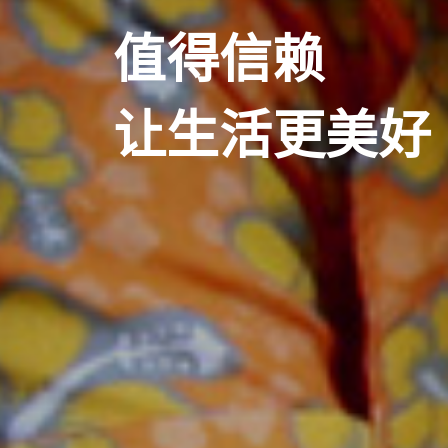
值得信赖
让生活更美好