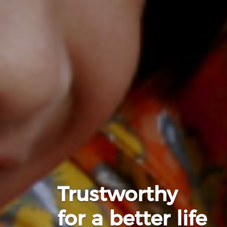
Trustworthy
for a better life