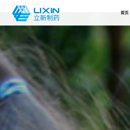
新葡京博彩
首页