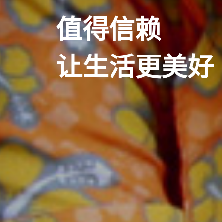
值得信赖
让生活更美好