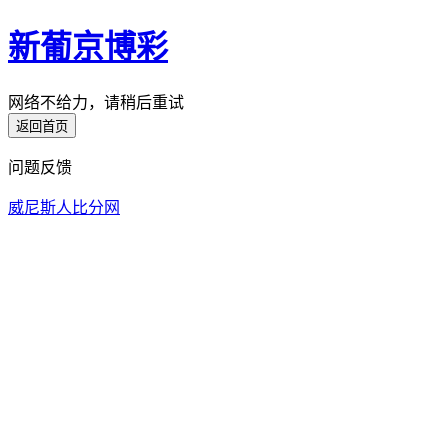
新葡京博彩
网络不给力，请稍后重试
返回首页
问题反馈
威尼斯人比分网